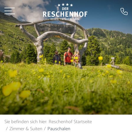
Sie befinden sich hier:
Reschenhof Startseite
Zimmer & Suiten
Pauschalen