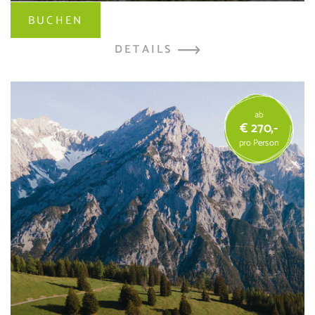
BUCHEN
DETAILS
ab
€ 270,-
pro Person