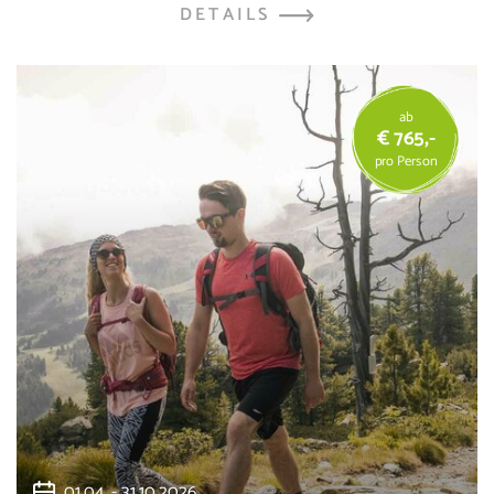
DETAILS
ab
€ 765,-
pro Person
01.04. - 31.10.2026